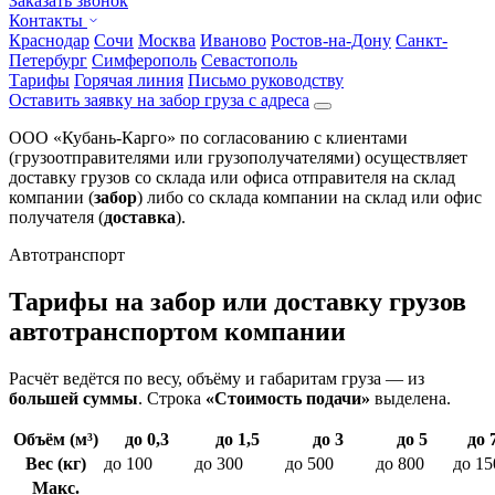
Заказать звонок
Контакты
Краснодар
Сочи
Москва
Иваново
Ростов-на-Дону
Санкт-
Петербург
Симферополь
Севастополь
Тарифы
Горячая линия
Письмо руководству
Оставить заявку на забор груза с адреса
ООО «Кубань-Карго» по согласованию с клиентами
(грузоотправителями или грузополучателями) осуществляет
доставку грузов со склада или офиса отправителя на склад
компании (
забор
) либо со склада компании на склад или офис
получателя (
доставка
).
Автотранспорт
Тарифы на забор или доставку грузов
автотранспортом компании
Расчёт ведётся по весу, объёму и габаритам груза — из
большей суммы
. Строка
«Стоимость подачи»
выделена.
Объём (м³)
до 0,3
до 1,5
до 3
до 5
до 
Вес (кг)
до 100
до 300
до 500
до 800
до 15
Макс.