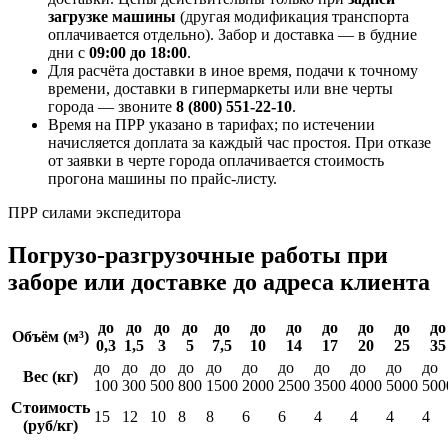
загрузке машины
(другая модификация транспорта
оплачивается отдельно). Забор и доставка — в будние
дни с
09:00 до 18:00
.
Для расчёта доставки в иное время, подачи к точному
времени, доставки в гипермаркеты или вне черты
города — звоните
8 (800) 551-22-10
.
Время на ПРР указано в тарифах; по истечении
начисляется доплата за каждый час простоя. При отказе
от заявки в черте города оплачивается стоимость
прогона машины по прайс-листу.
ПРР силами экспедитора
Погрузо-разгрузочные работы при
заборе или доставке до адреса клиента
до
до
до
до
до
до
до
до
до
до
до
Объём (м³)
0,3
1,5
3
5
7,5
10
14
17
20
25
35
до
до
до
до
до
до
до
до
до
до
до
Вес (кг)
100
300
500
800
1500
2000
2500
3500
4000
5000
500
Стоимость
15
12
10
8
8
6
6
4
4
4
4
(руб/кг)