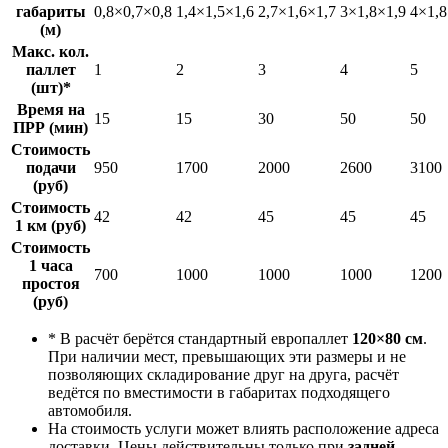
габариты
0,8×0,7×0,8
1,4×1,5×1,6
2,7×1,6×1,7
3×1,8×1,9
4×1,8
(м)
Макс. кол.
паллет
1
2
3
4
5
(шт)*
Время на
15
15
30
50
50
ПРР (мин)
Стоимость
подачи
950
1700
2000
2600
3100
(руб)
Стоимость
42
42
45
45
45
1 км (руб)
Стоимость
1 часа
700
1000
1000
1000
1200
простоя
(руб)
* В расчёт берётся стандартный европаллет
120×80 см
.
При наличии мест, превышающих эти размеры и не
позволяющих складирование друг на друга, расчёт
ведётся по вместимости в габаритах подходящего
автомобиля.
На стоимость услуги может влиять расположение адреса
доставки. Цены действительны только при
задней