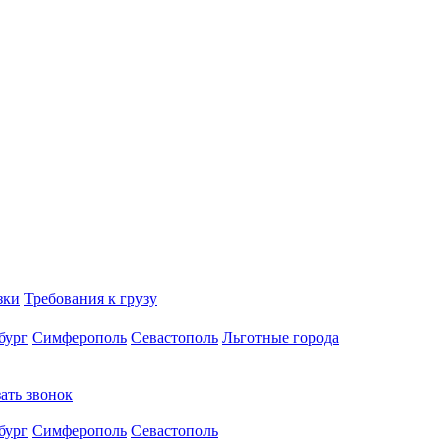
зки
Требования к грузу
бург
Симферополь
Севастополь
Льготные города
зать звонок
бург
Симферополь
Севастополь