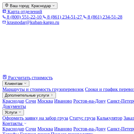
Skip
Ваш город:
Краснодар
to
Карта отделений
content
8 (800) 551-22-10
8 (861) 234-51-27
8 (861) 234-51-28
krasnodar@kuban-kargo.ru
Рассчитать стоимость
Клиентам
Маршруты и стоимость грузоперевозок
Сроки и график перево
Дополнительные услуги
Краснодар
Сочи
Москва
Иваново
Ростов-на-Дону
Санкт-Петер
Документы
Услуги
Оформить заявку на забор груза
Статус груза
Калькулятор
Зака
Контакты
Краснодар
Сочи
Москва
Иваново
Ростов-на-Дону
Санкт-Петер